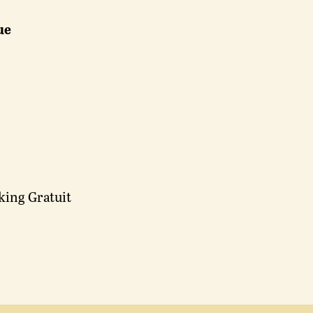
ue
king Gratuit