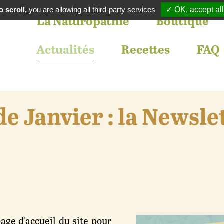
 scroll,
you are allowing all third-party services
✓ OK, accept all
La Naturopathie
Boutique
Actualités
Recettes
FAQ
e Janvier : la Newsle
age d'accueil du site pour