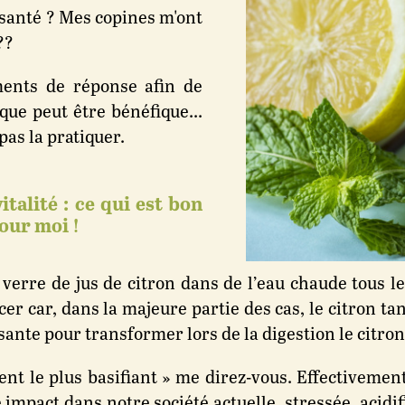
 santé ? Mes copines m'ont
??
ments de réponse afin de
que peut être bénéfique...
pas la pratiquer.
talité : ce qui est bon
pour moi !
 verre de jus de citron dans de l’eau chaude tous l
cer car, dans la majeure partie des cas, le citron ta
ffisante pour transformer lors de la digestion le citron
ment le plus basifiant » me direz-vous. Effectivemen
e impact dans notre société actuelle, stressée, acidi